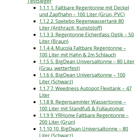
Testsieger
1.1.1
1. Faltbare Regentonne mit Deckel
und Zapfhahn – 100 Liter (Grün, PVC)
1.1.2
2. Spetebo Regenwassertank 80
Liter (Anthrazit, Kunststoff)
1.1.3
3. Regentonne Eichenfass Optik – 50
Liter (Braun)
1.1.4
4. Mucola Faltbare Regentonne –
100 Liter mit Hahn & 2m Schlauch
1.1.5
5. BigDean Universaltonne – 80 Liter
(Grau, wetterfest)
1.1.6
6. BigDean Universaltonne – 100
Liter (Schwarz)
1.1.7
7. Weedness Autopot Flexitank – 47
Liter
1.1.8
8. Regensammler Wassertonne –
100 Liter mit Standfuß & Füllautomat
1.1.9
9. YRHome Faltbare Regentonne –
200 Liter (Grün)
1.1.10
10. BigDean Universaltonne – 80
Liter (Schwarz)